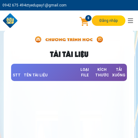
0942 675 494
ctyedupay1@gmail.com
0
Đăng nhập
TẢI TÀI LIỆU
LOẠI
KÍCH
TẢI
STT
TÊN TÀI LIỆU
FILE
THƯỚC
XUỐNG