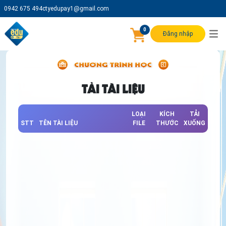
0942 675 494
ctyedupay1@gmail.com
0
Đăng nhập
TẢI TÀI LIỆU
LOẠI
KÍCH
TẢI
STT
TÊN TÀI LIỆU
FILE
THƯỚC
XUỐNG