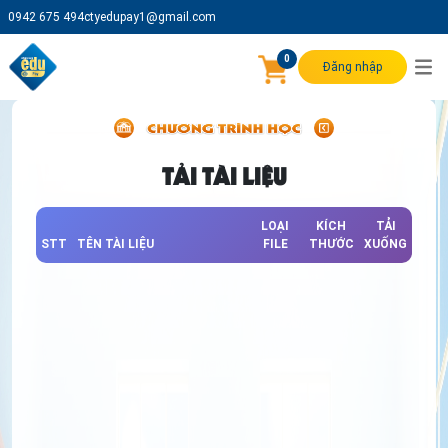
0942 675 494
ctyedupay1@gmail.com
0
Đăng nhập
TẢI TÀI LIỆU
LOẠI
KÍCH
TẢI
STT
TÊN TÀI LIỆU
FILE
THƯỚC
XUỐNG