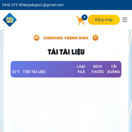
0942 675 494
ctyedupay1@gmail.com
0
Đăng nhập
TẢI TÀI LIỆU
LOẠI
KÍCH
TẢI
STT
TÊN TÀI LIỆU
FILE
THƯỚC
XUỐNG