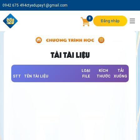
0942 675 494
ctyedupay1@gmail.com
0
Đăng nhập
TẢI TÀI LIỆU
LOẠI
KÍCH
TẢI
STT
TÊN TÀI LIỆU
FILE
THƯỚC
XUỐNG