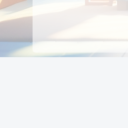
CÔNG TY CỔ PHẦN EDUPAY
GROUP
Người đại diện: NGUYỄN THỊ MAI PHƯƠNG
MST: 0319396934 - Cấp ngày: 04/02/2026 - Nơi cấ
Sở KH & ĐT TPHCM
Giờ làm việc: Thứ 2 – Thứ 6: 8:00 - 17:00 Thứ 7 : 8
- 12:00