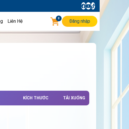
0
ng
Liên Hệ
Đăng nhập
KÍCH THƯỚC
TẢI XUỐNG