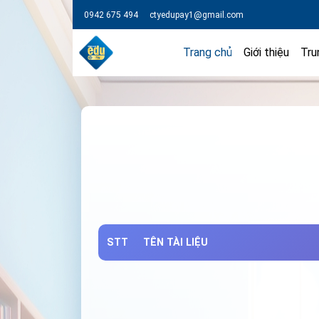
0942 675 494
ctyedupay1@gmail.com
Trang chủ
Giới thiệu
Tru
STT
TÊN TÀI LIỆU