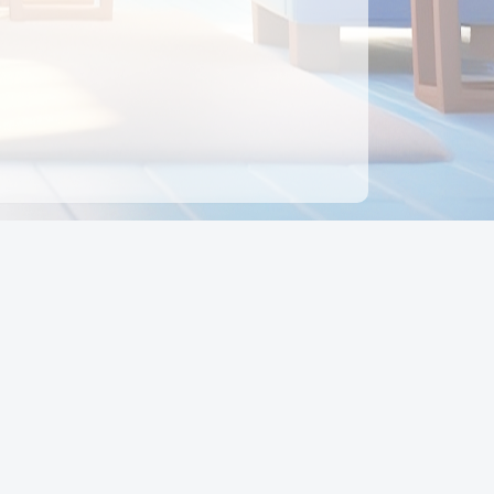
ên hệ
Địa chỉ:
Số 88, Đường Số 7, Phường Hạnh Thông,
TP Hồ Chí Minh, Việt Nam
Điện thoại:
0942 675 494
Email:
Ctyedupay1@gmail.com