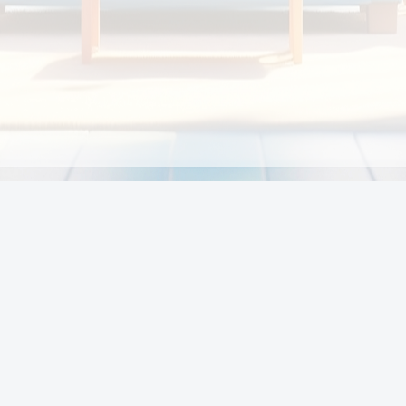
Chính sách
Li
Chính sách và điều khoản
Chính sách giao hàng
Chính sách thanh toán
p:
Chính sách đổi trả hàng
:00
Chính sách bảo vệ thông tin cá nhân của