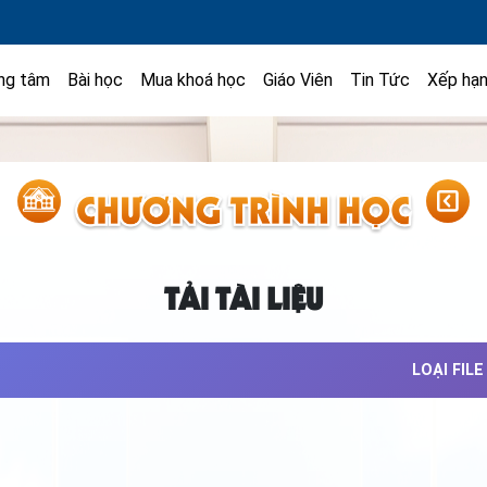
ng tâm
Bài học
Mua khoá học
Giáo Viên
Tin Tức
Xếp hạ
TẢI TÀI LIỆU
LOẠI FILE