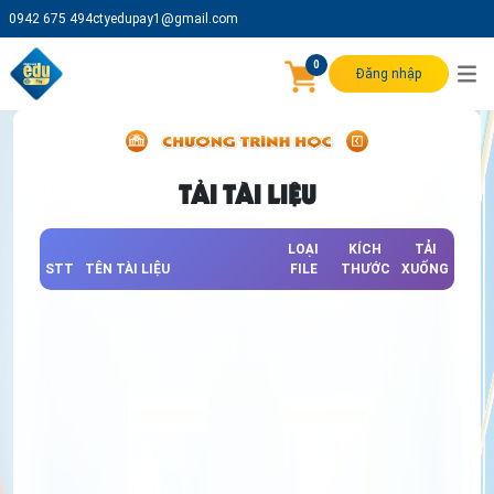
0942 675 494
ctyedupay1@gmail.com
0
Đăng nhập
TẢI TÀI LIỆU
LOẠI
KÍCH
TẢI
STT
TÊN TÀI LIỆU
FILE
THƯỚC
XUỐNG