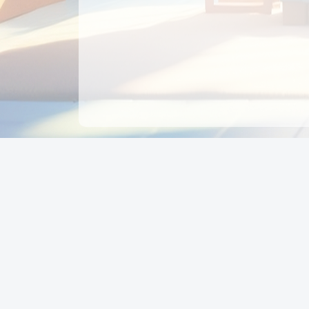
CÔNG TY CỔ PHẦN EDUPAY
GROUP
Người đại diện: NGUYỄN THỊ MAI PHƯƠNG
MST: 0319396934 - Cấp ngày: 04/02/2026 - Nơi cấ
Sở KH & ĐT TPHCM
Giờ làm việc: Thứ 2 – Thứ 6: 8:00 - 17:00 Thứ 7 : 8
- 12:00