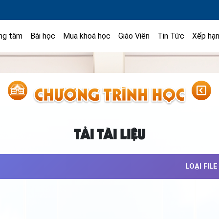
ng tâm
Bài học
Mua khoá học
Giáo Viên
Tin Tức
Xếp hạ
TẢI TÀI LIỆU
LOẠI FILE