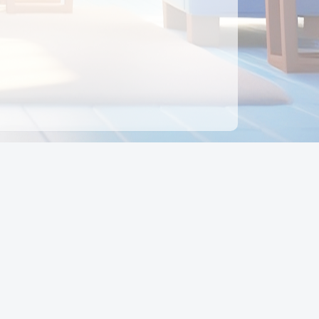
ên hệ
Địa chỉ:
Số 88, Đường Số 7, Phường Hạnh Thông,
TP Hồ Chí Minh, Việt Nam
Điện thoại:
0942 675 494
Email:
Ctyedupay1@gmail.com