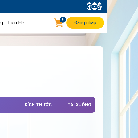
0
ng
Liên Hệ
Đăng nhập
KÍCH THƯỚC
TẢI XUỐNG