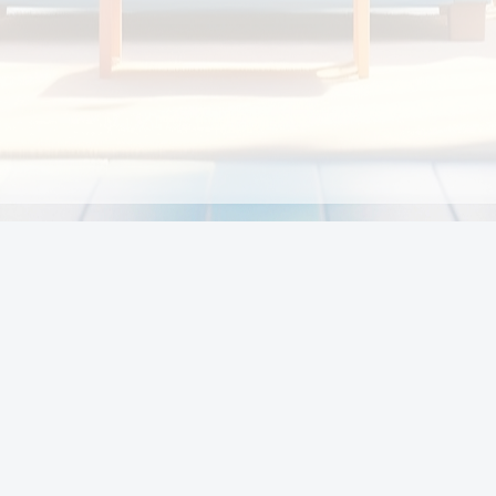
Chính sách
Li
Chính sách và điều khoản
Chính sách giao hàng
Chính sách thanh toán
p:
Chính sách đổi trả hàng
:00
Chính sách bảo vệ thông tin cá nhân của