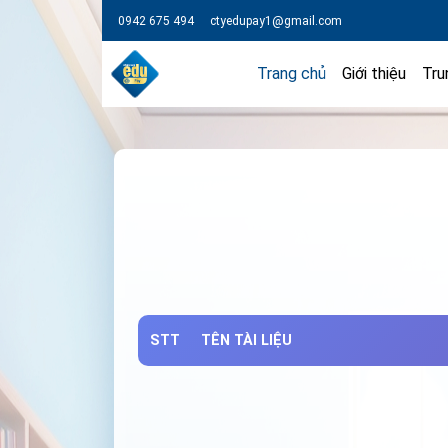
0942 675 494
ctyedupay1@gmail.com
Trang chủ
Giới thiệu
Tru
STT
TÊN TÀI LIỆU