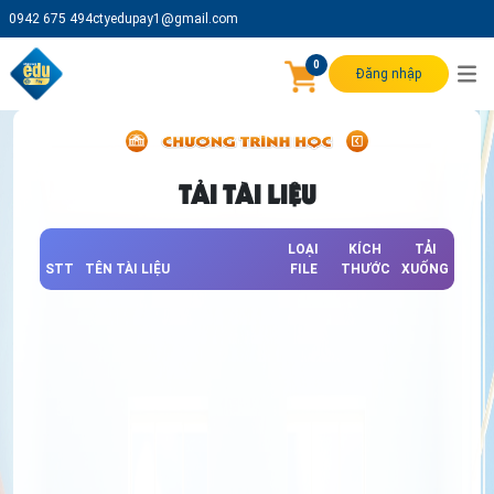
0942 675 494
ctyedupay1@gmail.com
0
Đăng nhập
TẢI TÀI LIỆU
LOẠI
KÍCH
TẢI
STT
TÊN TÀI LIỆU
FILE
THƯỚC
XUỐNG