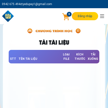
0942 675 494
ctyedupay1@gmail.com
0
Đăng nhập
TẢI TÀI LIỆU
LOẠI
KÍCH
TẢI
STT
TÊN TÀI LIỆU
FILE
THƯỚC
XUỐNG