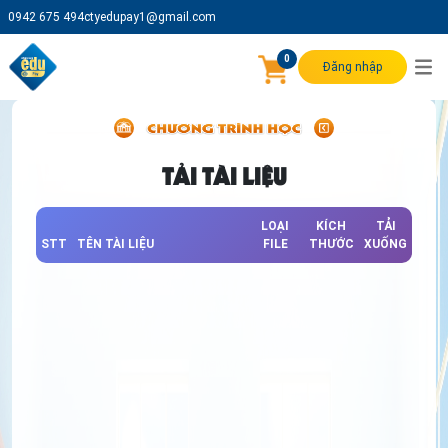
0942 675 494
ctyedupay1@gmail.com
0
Đăng nhập
TẢI TÀI LIỆU
LOẠI
KÍCH
TẢI
STT
TÊN TÀI LIỆU
FILE
THƯỚC
XUỐNG