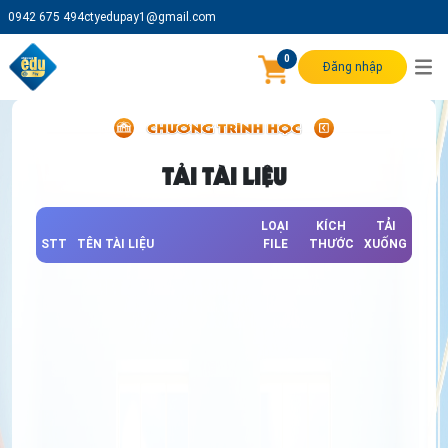
0942 675 494
ctyedupay1@gmail.com
0
Đăng nhập
TẢI TÀI LIỆU
LOẠI
KÍCH
TẢI
STT
TÊN TÀI LIỆU
FILE
THƯỚC
XUỐNG