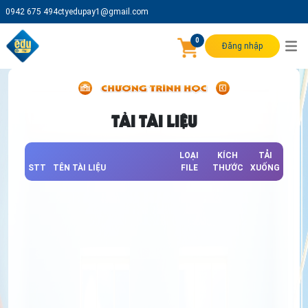
0942 675 494
ctyedupay1@gmail.com
0
Đăng nhập
TẢI TÀI LIỆU
LOẠI
KÍCH
TẢI
STT
TÊN TÀI LIỆU
FILE
THƯỚC
XUỐNG