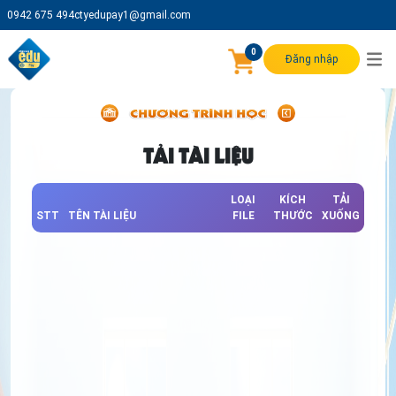
0942 675 494
ctyedupay1@gmail.com
0
Đăng nhập
TẢI TÀI LIỆU
LOẠI
KÍCH
TẢI
STT
TÊN TÀI LIỆU
FILE
THƯỚC
XUỐNG