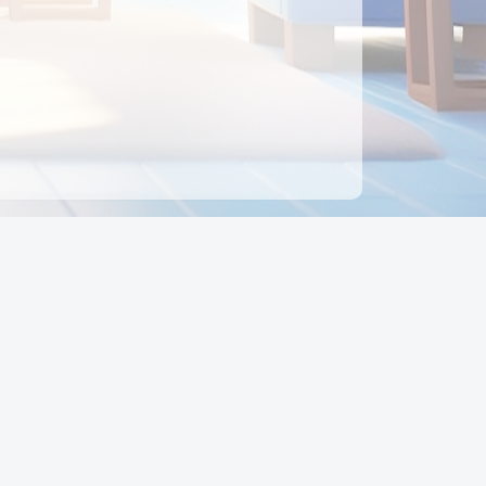
ên hệ
Địa chỉ:
Số 88, Đường Số 7, Phường Hạnh Thông,
TP Hồ Chí Minh, Việt Nam
Điện thoại:
0942 675 494
Email:
Ctyedupay1@gmail.com