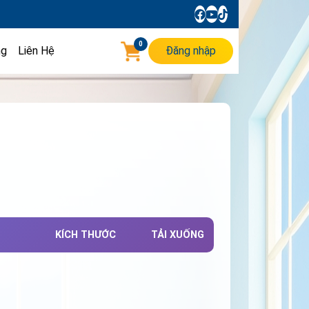
0
ng
Liên Hệ
Đăng nhập
KÍCH THƯỚC
TẢI XUỐNG