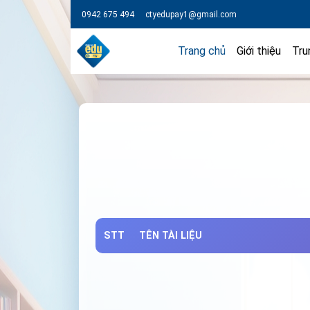
0942 675 494
ctyedupay1@gmail.com
Trang chủ
Giới thiệu
Tru
STT
TÊN TÀI LIỆU