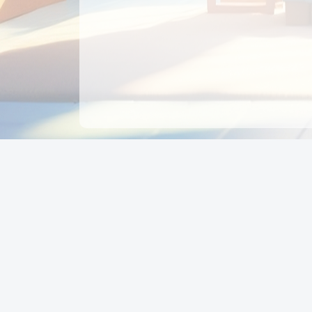
CÔNG TY CỔ PHẦN EDUPAY
GROUP
Người đại diện: NGUYỄN THỊ MAI PHƯƠNG
MST: 0319396934 - Cấp ngày: 04/02/2026 - Nơi cấ
Sở KH & ĐT TPHCM
Giờ làm việc: Thứ 2 – Thứ 6: 8:00 - 17:00 Thứ 7 : 8
- 12:00