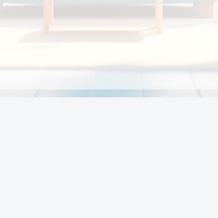
Chính sách
Li
Chính sách và điều khoản
Chính sách giao hàng
Chính sách thanh toán
p:
Chính sách đổi trả hàng
:00
Chính sách bảo vệ thông tin cá nhân của