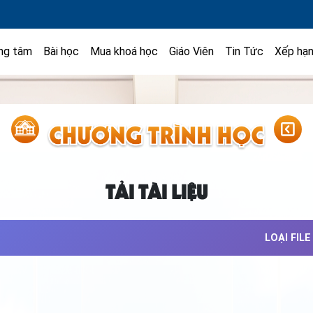
ng tâm
Bài học
Mua khoá học
Giáo Viên
Tin Tức
Xếp hạ
TẢI TÀI LIỆU
LOẠI FILE