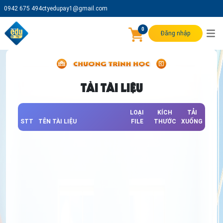
0942 675 494
ctyedupay1@gmail.com
0
Đăng nhập
TẢI TÀI LIỆU
LOẠI
KÍCH
TẢI
STT
TÊN TÀI LIỆU
FILE
THƯỚC
XUỐNG