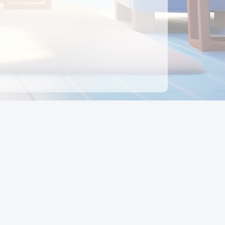
ên hệ
Địa chỉ:
Số 88, Đường Số 7, Phường Hạnh Thông,
TP Hồ Chí Minh, Việt Nam
Điện thoại:
0942 675 494
Email:
Ctyedupay1@gmail.com