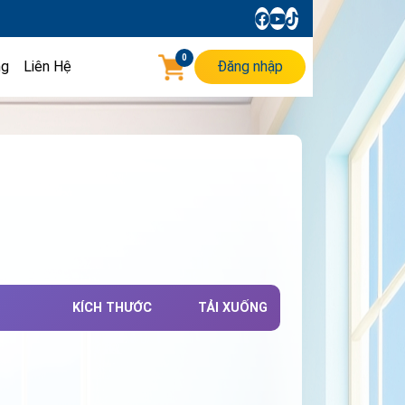
0
ng
Liên Hệ
Đăng nhập
KÍCH THƯỚC
TẢI XUỐNG