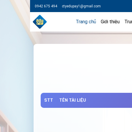
0942 675 494
ctyedupay1@gmail.com
Trang chủ
Giới thiệu
Tru
STT
TÊN TÀI LIỆU