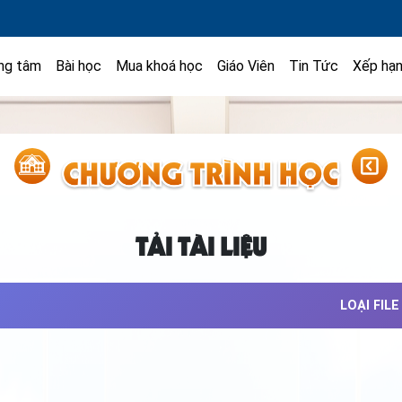
ng tâm
Bài học
Mua khoá học
Giáo Viên
Tin Tức
Xếp hạ
TẢI TÀI LIỆU
LOẠI FILE