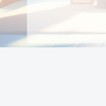
CÔNG TY CỔ PHẦN EDUPAY
GROUP
Người đại diện: NGUYỄN THỊ MAI PHƯƠNG
MST: 0319396934 - Cấp ngày: 04/02/2026 - Nơi cấ
Sở KH & ĐT TPHCM
Giờ làm việc: Thứ 2 – Thứ 6: 8:00 - 17:00 Thứ 7 : 8
- 12:00