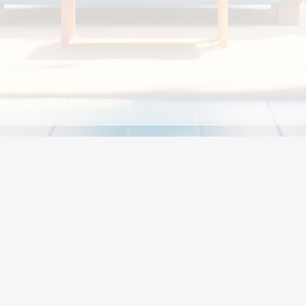
Chính sách
Li
Chính sách và điều khoản
Chính sách giao hàng
Chính sách thanh toán
p:
Chính sách đổi trả hàng
:00
Chính sách bảo vệ thông tin cá nhân của