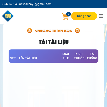
0942 675 494
ctyedupay1@gmail.com
0
Đăng nhập
TẢI TÀI LIỆU
LOẠI
KÍCH
TẢI
STT
TÊN TÀI LIỆU
FILE
THƯỚC
XUỐNG