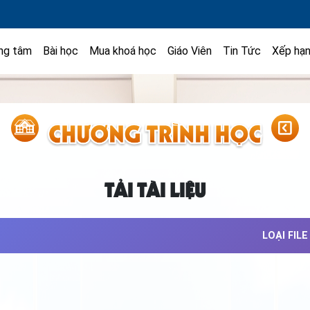
ng tâm
Bài học
Mua khoá học
Giáo Viên
Tin Tức
Xếp hạ
TẢI TÀI LIỆU
LOẠI FILE