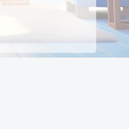
ên hệ
Địa chỉ:
Số 88, Đường Số 7, Phường Hạnh Thông,
TP Hồ Chí Minh, Việt Nam
Điện thoại:
0942 675 494
Email:
Ctyedupay1@gmail.com