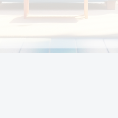
Chính sách
Li
Chính sách và điều khoản
Chính sách giao hàng
Chính sách thanh toán
p:
Chính sách đổi trả hàng
:00
Chính sách bảo vệ thông tin cá nhân của