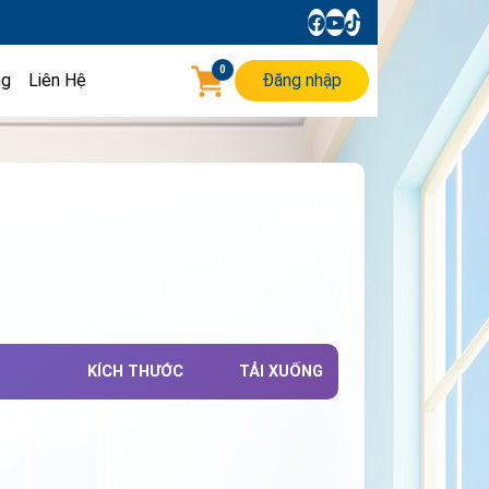
0
ng
Liên Hệ
Đăng nhập
KÍCH THƯỚC
TẢI XUỐNG