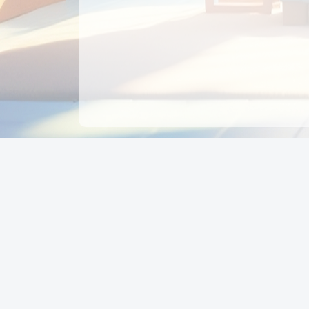
CÔNG TY CỔ PHẦN EDUPAY
GROUP
Người đại diện: NGUYỄN THỊ MAI PHƯƠNG
MST: 0319396934 - Cấp ngày: 04/02/2026 - Nơi cấ
Sở KH & ĐT TPHCM
Giờ làm việc: Thứ 2 – Thứ 6: 8:00 - 17:00 Thứ 7 : 8
- 12:00