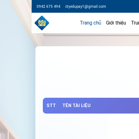
0942 675 494
ctyedupay1@gmail.com
Trang chủ
Giới thiệu
Tru
STT
TÊN TÀI LIỆU