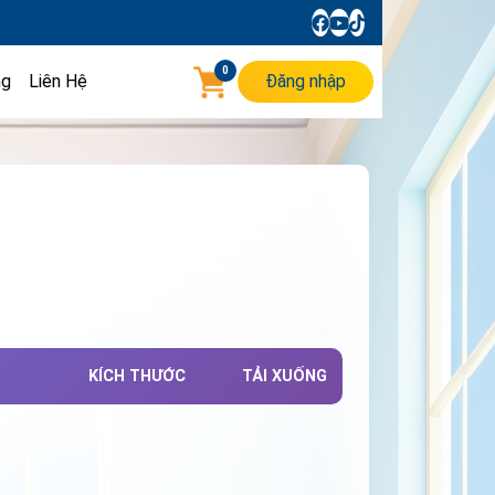
0
ng
Liên Hệ
Đăng nhập
KÍCH THƯỚC
TẢI XUỐNG