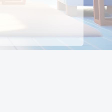
ên hệ
Địa chỉ:
Số 88, Đường Số 7, Phường Hạnh Thông,
TP Hồ Chí Minh, Việt Nam
Điện thoại:
0942 675 494
Email:
Ctyedupay1@gmail.com