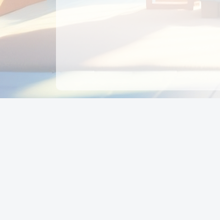
CÔNG TY CỔ PHẦN EDUPAY
GROUP
Người đại diện: NGUYỄN THỊ MAI PHƯƠNG
MST: 0319396934 - Cấp ngày: 04/02/2026 - Nơi cấ
Sở KH & ĐT TPHCM
Giờ làm việc: Thứ 2 – Thứ 6: 8:00 - 17:00 Thứ 7 : 8
- 12:00