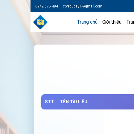
0942 675 494
ctyedupay1@gmail.com
Trang chủ
Giới thiệu
Tru
STT
TÊN TÀI LIỆU