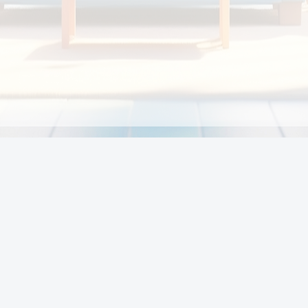
Chính sách
Li
Chính sách và điều khoản
Chính sách giao hàng
Chính sách thanh toán
p:
Chính sách đổi trả hàng
:00
Chính sách bảo vệ thông tin cá nhân của