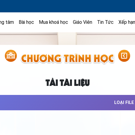
ng tâm
Bài học
Mua khoá học
Giáo Viên
Tin Tức
Xếp hạ
TẢI TÀI LIỆU
LOẠI FILE