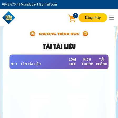
0942 675 494
ctyedupay1@gmail.com
0
Đăng nhập
TẢI TÀI LIỆU
LOẠI
KÍCH
TẢI
STT
TÊN TÀI LIỆU
FILE
THƯỚC
XUỐNG