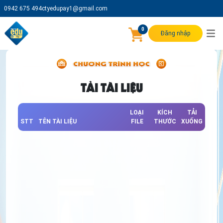
0942 675 494
ctyedupay1@gmail.com
0
Đăng nhập
TẢI TÀI LIỆU
LOẠI
KÍCH
TẢI
STT
TÊN TÀI LIỆU
FILE
THƯỚC
XUỐNG