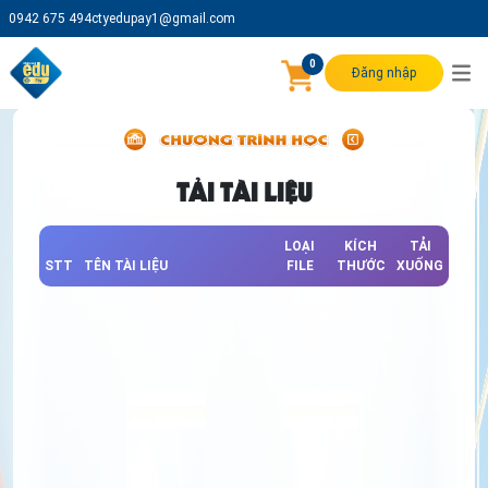
0942 675 494
ctyedupay1@gmail.com
0
Đăng nhập
TẢI TÀI LIỆU
LOẠI
KÍCH
TẢI
STT
TÊN TÀI LIỆU
FILE
THƯỚC
XUỐNG