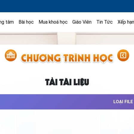
ng tâm
Bài học
Mua khoá học
Giáo Viên
Tin Tức
Xếp hạ
TẢI TÀI LIỆU
LOẠI FILE