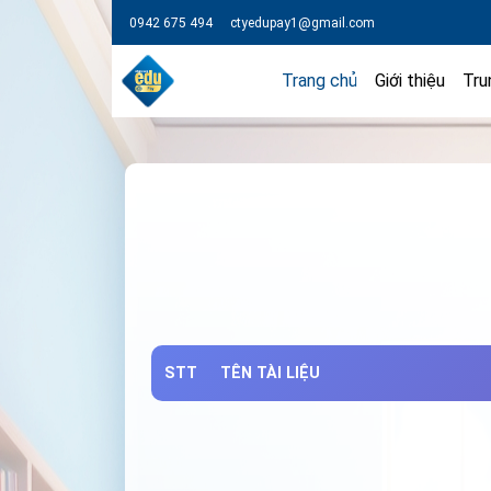
0942 675 494
ctyedupay1@gmail.com
Trang chủ
Giới thiệu
Tru
STT
TÊN TÀI LIỆU