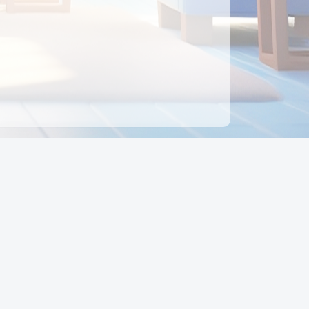
ên hệ
Địa chỉ:
Số 88, Đường Số 7, Phường Hạnh Thông,
TP Hồ Chí Minh, Việt Nam
Điện thoại:
0942 675 494
Email:
Ctyedupay1@gmail.com