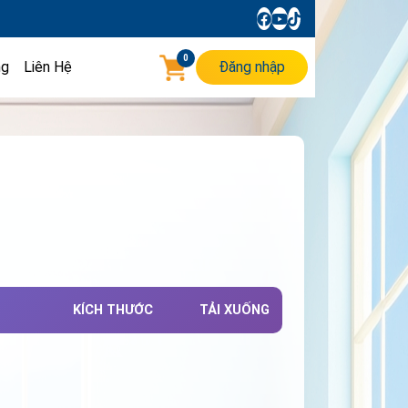
0
ng
Liên Hệ
Đăng nhập
KÍCH THƯỚC
TẢI XUỐNG