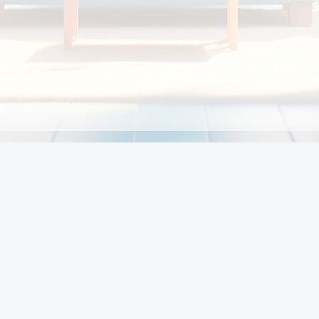
Chính sách
Li
Chính sách và điều khoản
Chính sách giao hàng
Chính sách thanh toán
p:
Chính sách đổi trả hàng
:00
Chính sách bảo vệ thông tin cá nhân của