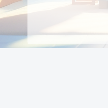
CÔNG TY CỔ PHẦN EDUPAY
GROUP
Người đại diện: NGUYỄN THỊ MAI PHƯƠNG
MST: 0319396934 - Cấp ngày: 04/02/2026 - Nơi cấ
Sở KH & ĐT TPHCM
Giờ làm việc: Thứ 2 – Thứ 6: 8:00 - 17:00 Thứ 7 : 8
- 12:00