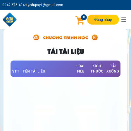
0942 675 494
ctyedupay1@gmail.com
0
Đăng nhập
TẢI TÀI LIỆU
LOẠI
KÍCH
TẢI
STT
TÊN TÀI LIỆU
FILE
THƯỚC
XUỐNG