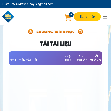
0942 675 494
ctyedupay1@gmail.com
0
Đăng nhập
TẢI TÀI LIỆU
LOẠI
KÍCH
TẢI
STT
TÊN TÀI LIỆU
FILE
THƯỚC
XUỐNG