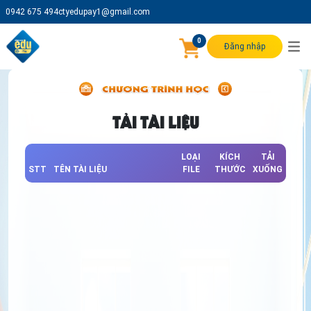
0942 675 494
ctyedupay1@gmail.com
0
Đăng nhập
TẢI TÀI LIỆU
LOẠI
KÍCH
TẢI
STT
TÊN TÀI LIỆU
FILE
THƯỚC
XUỐNG