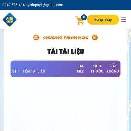
0942 675 494
ctyedupay1@gmail.com
0
Đăng nhập
TẢI TÀI LIỆU
LOẠI
KÍCH
TẢI
STT
TÊN TÀI LIỆU
FILE
THƯỚC
XUỐNG