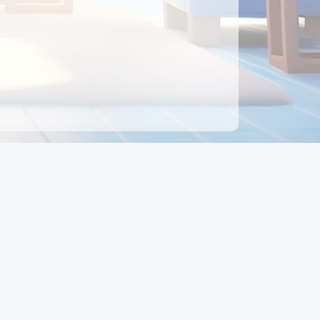
ên hệ
Địa chỉ:
Số 88, Đường Số 7, Phường Hạnh Thông,
TP Hồ Chí Minh, Việt Nam
Điện thoại:
0942 675 494
Email:
Ctyedupay1@gmail.com