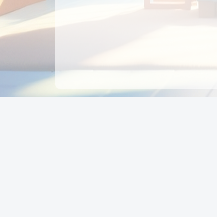
CÔNG TY CỔ PHẦN EDUPAY
GROUP
Người đại diện: NGUYỄN THỊ MAI PHƯƠNG
MST: 0319396934 - Cấp ngày: 04/02/2026 - Nơi cấ
Sở KH & ĐT TPHCM
Giờ làm việc: Thứ 2 – Thứ 6: 8:00 - 17:00 Thứ 7 : 8
- 12:00