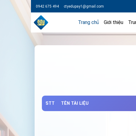
0942 675 494
ctyedupay1@gmail.com
Trang chủ
Giới thiệu
Tru
STT
TÊN TÀI LIỆU