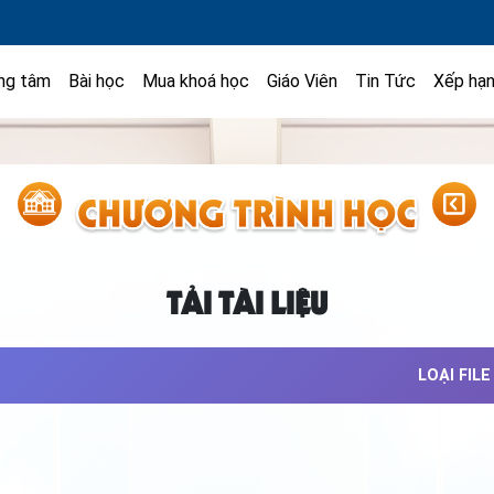
ng tâm
Bài học
Mua khoá học
Giáo Viên
Tin Tức
Xếp hạ
TẢI TÀI LIỆU
LOẠI FILE