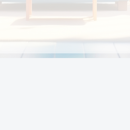
Chính sách
Li
Chính sách và điều khoản
Chính sách giao hàng
Chính sách thanh toán
p:
Chính sách đổi trả hàng
:00
Chính sách bảo vệ thông tin cá nhân của