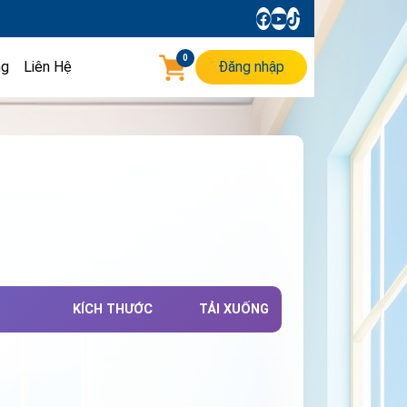
0
ng
Liên Hệ
Đăng nhập
KÍCH THƯỚC
TẢI XUỐNG