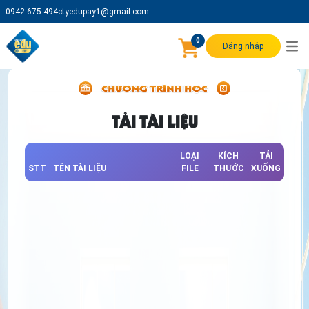
0942 675 494
ctyedupay1@gmail.com
0
Đăng nhập
TẢI TÀI LIỆU
LOẠI
KÍCH
TẢI
STT
TÊN TÀI LIỆU
FILE
THƯỚC
XUỐNG