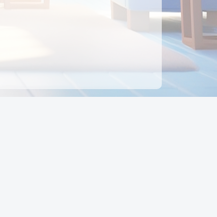
ên hệ
Địa chỉ:
Số 88, Đường Số 7, Phường Hạnh Thông,
TP Hồ Chí Minh, Việt Nam
Điện thoại:
0942 675 494
Email:
Ctyedupay1@gmail.com