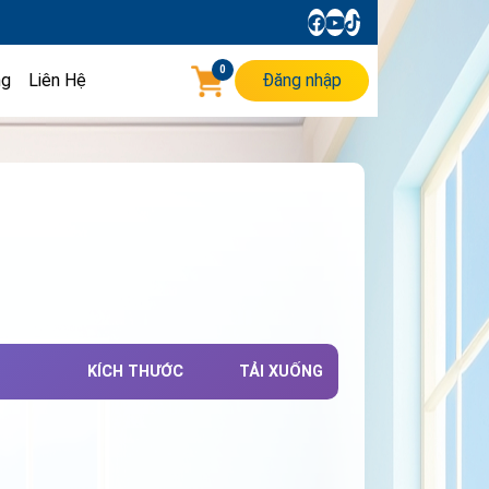
0
ng
Liên Hệ
Đăng nhập
KÍCH THƯỚC
TẢI XUỐNG