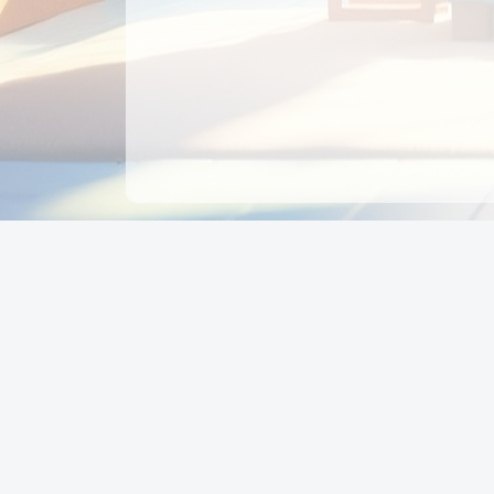
CÔNG TY CỔ PHẦN EDUPAY
GROUP
Người đại diện: NGUYỄN THỊ MAI PHƯƠNG
MST: 0319396934 - Cấp ngày: 04/02/2026 - Nơi cấ
Sở KH & ĐT TPHCM
Giờ làm việc: Thứ 2 – Thứ 6: 8:00 - 17:00 Thứ 7 : 8
- 12:00