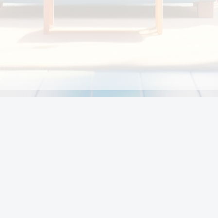
Chính sách
Li
Chính sách và điều khoản
Chính sách giao hàng
Chính sách thanh toán
p:
Chính sách đổi trả hàng
:00
Chính sách bảo vệ thông tin cá nhân của