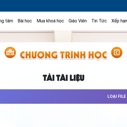
ng tâm
Bài học
Mua khoá học
Giáo Viên
Tin Tức
Xếp hạ
TẢI TÀI LIỆU
LOẠI FILE