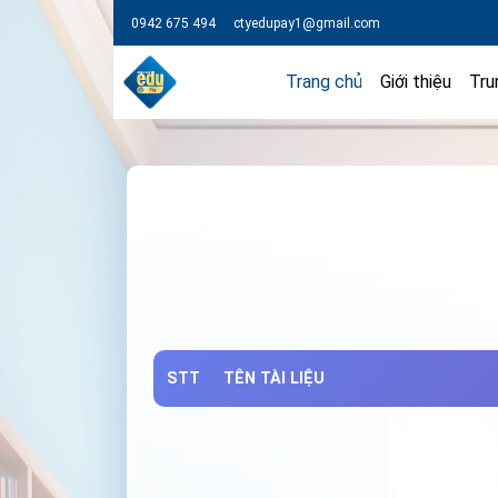
0942 675 494
ctyedupay1@gmail.com
Trang chủ
Giới thiệu
Tru
STT
TÊN TÀI LIỆU