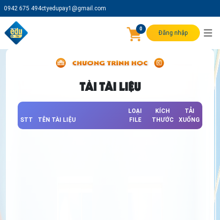
0942 675 494
ctyedupay1@gmail.com
0
Đăng nhập
TẢI TÀI LIỆU
LOẠI
KÍCH
TẢI
STT
TÊN TÀI LIỆU
FILE
THƯỚC
XUỐNG