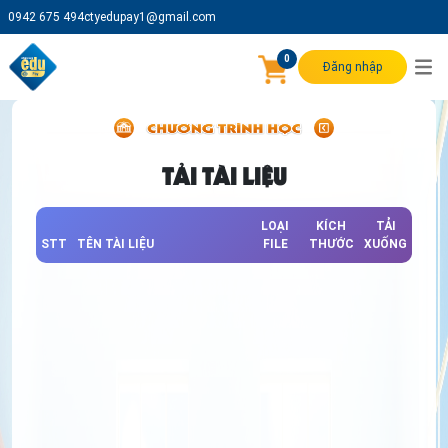
0942 675 494
ctyedupay1@gmail.com
0
Đăng nhập
TẢI TÀI LIỆU
LOẠI
KÍCH
TẢI
STT
TÊN TÀI LIỆU
FILE
THƯỚC
XUỐNG