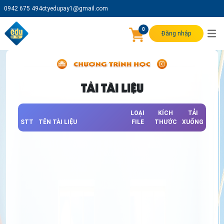
0942 675 494
ctyedupay1@gmail.com
0
Đăng nhập
TẢI TÀI LIỆU
LOẠI
KÍCH
TẢI
STT
TÊN TÀI LIỆU
FILE
THƯỚC
XUỐNG