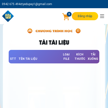
0942 675 494
ctyedupay1@gmail.com
0
Đăng nhập
TẢI TÀI LIỆU
LOẠI
KÍCH
TẢI
STT
TÊN TÀI LIỆU
FILE
THƯỚC
XUỐNG