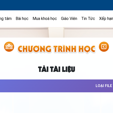
ng tâm
Bài học
Mua khoá học
Giáo Viên
Tin Tức
Xếp hạ
TẢI TÀI LIỆU
LOẠI FILE