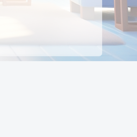
ên hệ
Địa chỉ:
Số 88, Đường Số 7, Phường Hạnh Thông,
TP Hồ Chí Minh, Việt Nam
Điện thoại:
0942 675 494
Email:
Ctyedupay1@gmail.com