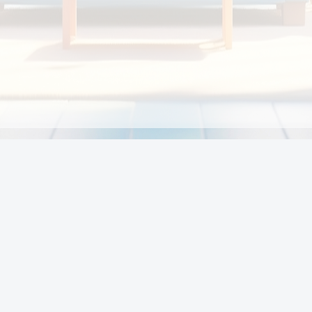
Chính sách
Li
Chính sách và điều khoản
Chính sách giao hàng
Chính sách thanh toán
p:
Chính sách đổi trả hàng
:00
Chính sách bảo vệ thông tin cá nhân của