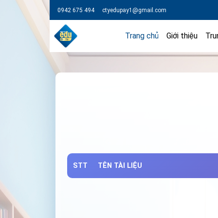
0942 675 494
ctyedupay1@gmail.com
Trang chủ
Giới thiệu
Tru
STT
TÊN TÀI LIỆU