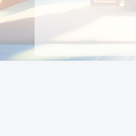
CÔNG TY CỔ PHẦN EDUPAY
GROUP
Người đại diện: NGUYỄN THỊ MAI PHƯƠNG
MST: 0319396934 - Cấp ngày: 04/02/2026 - Nơi cấ
Sở KH & ĐT TPHCM
Giờ làm việc: Thứ 2 – Thứ 6: 8:00 - 17:00 Thứ 7 : 8
- 12:00