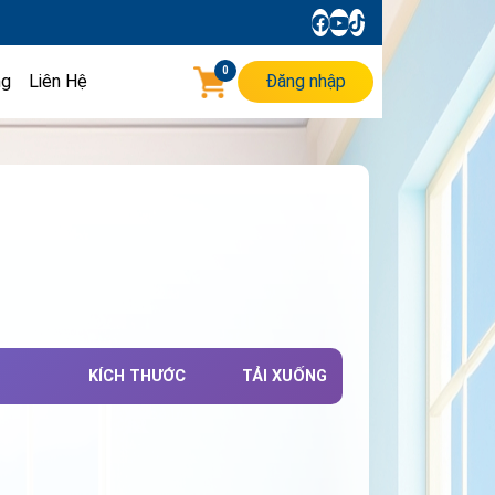
0
ng
Liên Hệ
Đăng nhập
KÍCH THƯỚC
TẢI XUỐNG