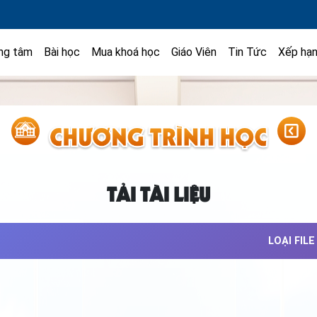
ng tâm
Bài học
Mua khoá học
Giáo Viên
Tin Tức
Xếp hạ
TẢI TÀI LIỆU
LOẠI FILE