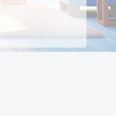
ên hệ
Địa chỉ:
Số 88, Đường Số 7, Phường Hạnh Thông,
TP Hồ Chí Minh, Việt Nam
Điện thoại:
0942 675 494
Email:
Ctyedupay1@gmail.com