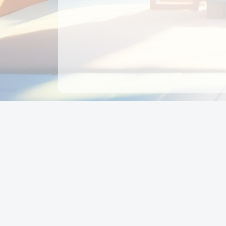
CÔNG TY CỔ PHẦN EDUPAY
GROUP
Người đại diện: NGUYỄN THỊ MAI PHƯƠNG
MST: 0319396934 - Cấp ngày: 04/02/2026 - Nơi cấ
Sở KH & ĐT TPHCM
Giờ làm việc: Thứ 2 – Thứ 6: 8:00 - 17:00 Thứ 7 : 8
- 12:00