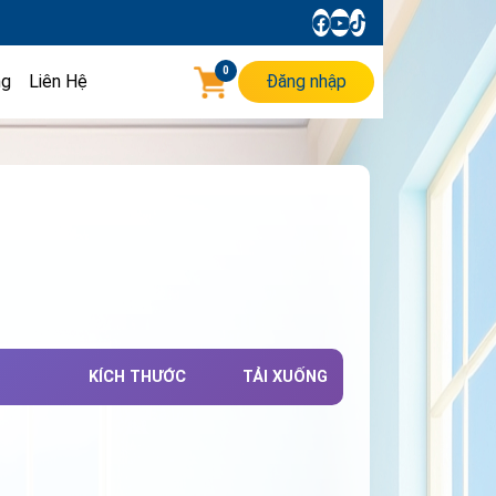
0
ng
Liên Hệ
Đăng nhập
KÍCH THƯỚC
TẢI XUỐNG