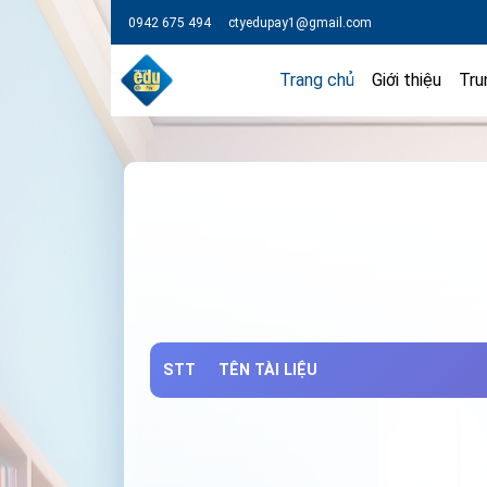
0942 675 494
ctyedupay1@gmail.com
Trang chủ
Giới thiệu
Tru
STT
TÊN TÀI LIỆU