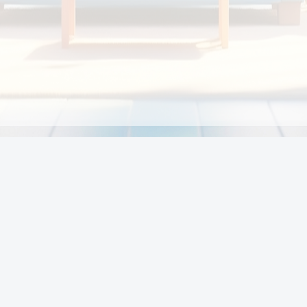
Chính sách
Li
Chính sách và điều khoản
Chính sách giao hàng
Chính sách thanh toán
p:
Chính sách đổi trả hàng
:00
Chính sách bảo vệ thông tin cá nhân của