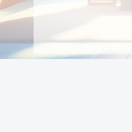
CÔNG TY CỔ PHẦN EDUPAY
GROUP
Người đại diện: NGUYỄN THỊ MAI PHƯƠNG
MST: 0319396934 - Cấp ngày: 04/02/2026 - Nơi cấ
Sở KH & ĐT TPHCM
Giờ làm việc: Thứ 2 – Thứ 6: 8:00 - 17:00 Thứ 7 : 8
- 12:00