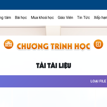
ng tâm
Bài học
Mua khoá học
Giáo Viên
Tin Tức
Xếp hạ
TẢI TÀI LIỆU
LOẠI FILE