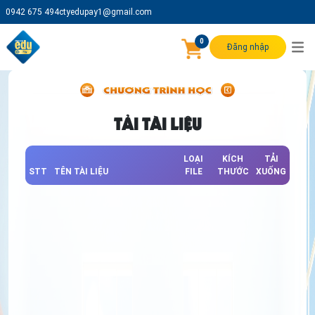
0942 675 494
ctyedupay1@gmail.com
0
Đăng nhập
TẢI TÀI LIỆU
LOẠI
KÍCH
TẢI
STT
TÊN TÀI LIỆU
FILE
THƯỚC
XUỐNG