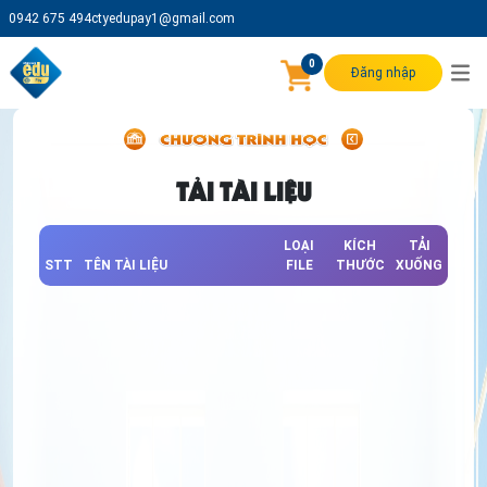
0942 675 494
ctyedupay1@gmail.com
0
Đăng nhập
TẢI TÀI LIỆU
LOẠI
KÍCH
TẢI
STT
TÊN TÀI LIỆU
FILE
THƯỚC
XUỐNG