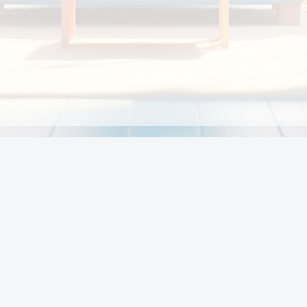
Chính sách
Li
Chính sách và điều khoản
Chính sách giao hàng
Chính sách thanh toán
p:
Chính sách đổi trả hàng
:00
Chính sách bảo vệ thông tin cá nhân của