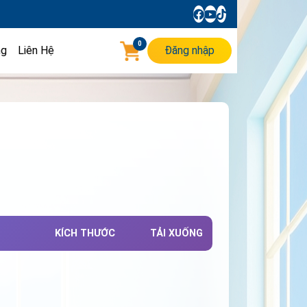
0
ng
Liên Hệ
Đăng nhập
KÍCH THƯỚC
TẢI XUỐNG