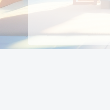
CÔNG TY CỔ PHẦN EDUPAY
GROUP
Người đại diện: NGUYỄN THỊ MAI PHƯƠNG
MST: 0319396934 - Cấp ngày: 04/02/2026 - Nơi cấ
Sở KH & ĐT TPHCM
Giờ làm việc: Thứ 2 – Thứ 6: 8:00 - 17:00 Thứ 7 : 8
- 12:00