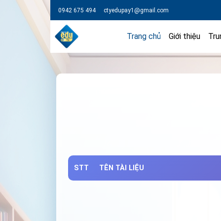
0942 675 494
ctyedupay1@gmail.com
Trang chủ
Giới thiệu
Tru
STT
TÊN TÀI LIỆU