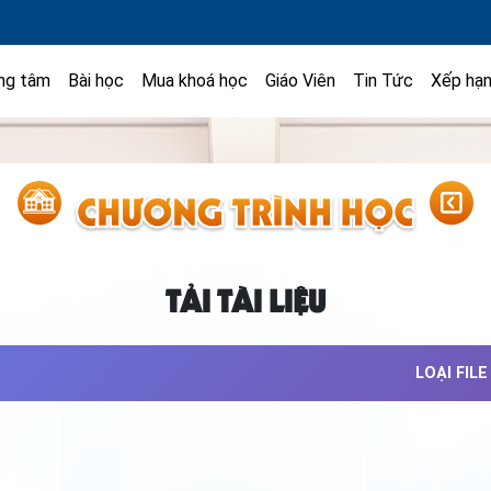
ng tâm
Bài học
Mua khoá học
Giáo Viên
Tin Tức
Xếp hạ
TẢI TÀI LIỆU
LOẠI FILE