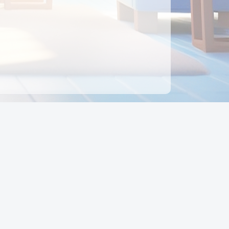
ên hệ
Địa chỉ:
Số 88, Đường Số 7, Phường Hạnh Thông,
TP Hồ Chí Minh, Việt Nam
Điện thoại:
0942 675 494
Email:
Ctyedupay1@gmail.com