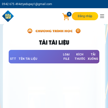
0942 675 494
ctyedupay1@gmail.com
0
Đăng nhập
TẢI TÀI LIỆU
LOẠI
KÍCH
TẢI
STT
TÊN TÀI LIỆU
FILE
THƯỚC
XUỐNG