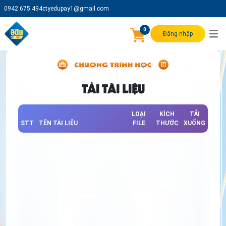
0942 675 494
ctyedupay1@gmail.com
0
Đăng nhập
TẢI TÀI LIỆU
LOẠI
KÍCH
TẢI
STT
TÊN TÀI LIỆU
FILE
THƯỚC
XUỐNG