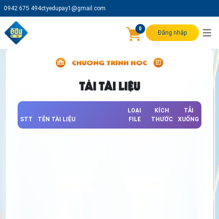
0942 675 494
ctyedupay1@gmail.com
0
Đăng nhập
TẢI TÀI LIỆU
LOẠI
KÍCH
TẢI
STT
TÊN TÀI LIỆU
FILE
THƯỚC
XUỐNG