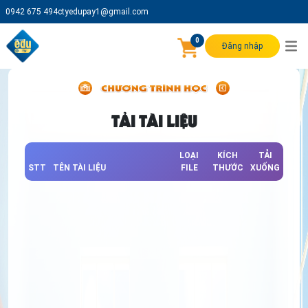
0942 675 494
ctyedupay1@gmail.com
0
Đăng nhập
TẢI TÀI LIỆU
LOẠI
KÍCH
TẢI
STT
TÊN TÀI LIỆU
FILE
THƯỚC
XUỐNG