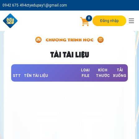
0942 675 494
ctyedupay1@gmail.com
0
Đăng nhập
TẢI TÀI LIỆU
LOẠI
KÍCH
TẢI
STT
TÊN TÀI LIỆU
FILE
THƯỚC
XUỐNG