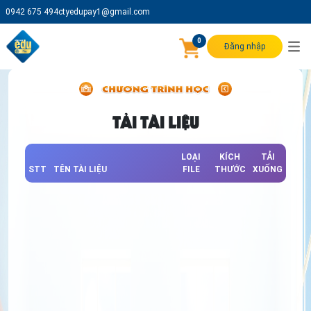
0942 675 494
ctyedupay1@gmail.com
0
Đăng nhập
TẢI TÀI LIỆU
LOẠI
KÍCH
TẢI
STT
TÊN TÀI LIỆU
FILE
THƯỚC
XUỐNG