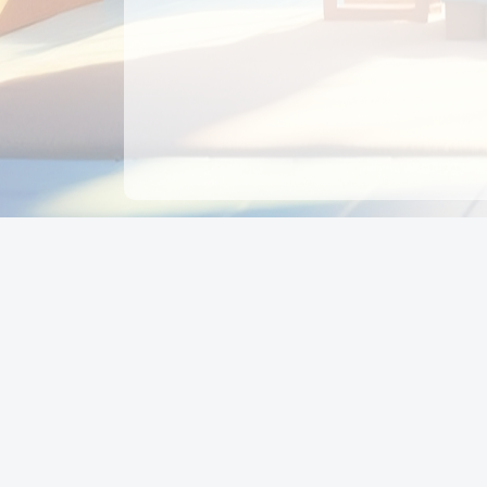
CÔNG TY CỔ PHẦN EDUPAY
GROUP
Người đại diện: NGUYỄN THỊ MAI PHƯƠNG
MST: 0319396934 - Cấp ngày: 04/02/2026 - Nơi cấ
Sở KH & ĐT TPHCM
Giờ làm việc: Thứ 2 – Thứ 6: 8:00 - 17:00 Thứ 7 : 8
- 12:00