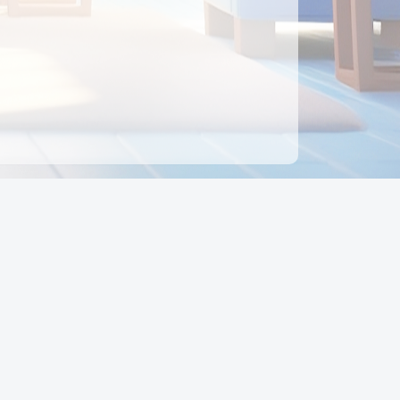
ên hệ
Địa chỉ:
Số 88, Đường Số 7, Phường Hạnh Thông,
TP Hồ Chí Minh, Việt Nam
Điện thoại:
0942 675 494
Email:
Ctyedupay1@gmail.com