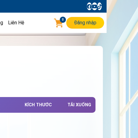
0
ng
Liên Hệ
Đăng nhập
KÍCH THƯỚC
TẢI XUỐNG