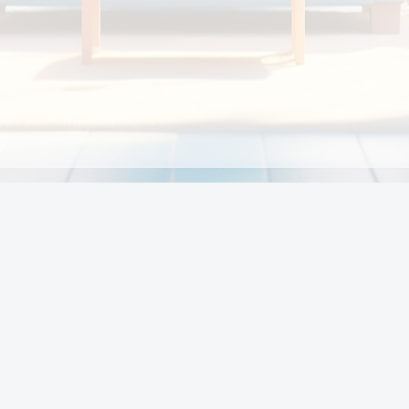
Chính sách
Li
Chính sách và điều khoản
Chính sách giao hàng
Chính sách thanh toán
p:
Chính sách đổi trả hàng
:00
Chính sách bảo vệ thông tin cá nhân của