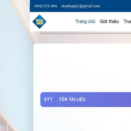
0942 675 494
ctyedupay1@gmail.com
Trang chủ
Giới thiệu
Tru
STT
TÊN TÀI LIỆU