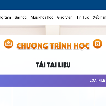
ng tâm
Bài học
Mua khoá học
Giáo Viên
Tin Tức
Xếp hạ
TẢI TÀI LIỆU
LOẠI FILE