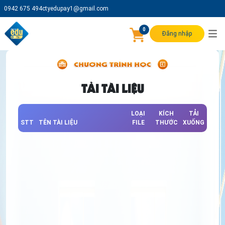
0942 675 494
ctyedupay1@gmail.com
0
Đăng nhập
TẢI TÀI LIỆU
LOẠI
KÍCH
TẢI
STT
TÊN TÀI LIỆU
FILE
THƯỚC
XUỐNG