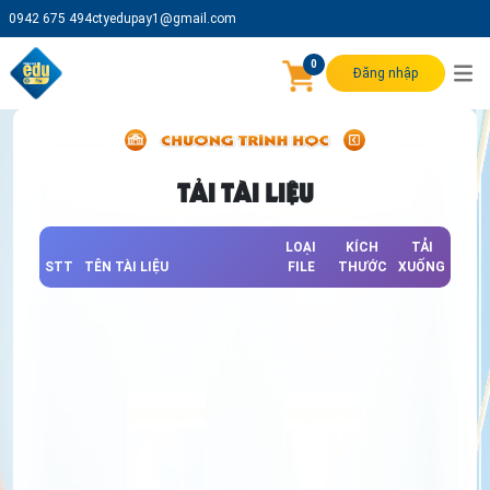
0942 675 494
ctyedupay1@gmail.com
0
Đăng nhập
TẢI TÀI LIỆU
LOẠI
KÍCH
TẢI
STT
TÊN TÀI LIỆU
FILE
THƯỚC
XUỐNG